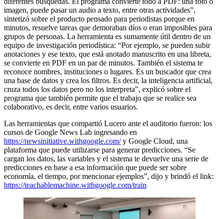
diferentes búsquedas. El programa convierte todo a PDF: una foto o
imagen, puede pasar un audio a texto, entre otras actividades”,
sintetizó sobre el producto pensado para periodistas porque en
minutos, resuelve tareas que demoraban díos o eran imposibles para
grupos de personas. La herramienta es sumamente útil dentro de un
equipo de investigación periodística: “Por ejemplo, se pueden subir
anotaciones y ese texto, que está anotado manuscrito en una libreta,
se convierte en PDF en un par de minutos. También el sistema te
reconoce nombres, instituciones o lugares. Es un buscador que crea
una base de datos y crea los filtros. Es decir, la inteligencia artificial,
cruza todos los datos pero no los interpreta”, explicó sobre el
programa que también permite que el trabajo que se realice sea
colaborativo, es decir, entre varios usuarios.
Las herramientas que compartió Lucero ante el auditorio fueron: los
cursos de Google News Lab ingresando en
https://newsinitiative.withgoogle.com/
y Google Cloud, una
plataforma que puede utilizarse para generar predicciones. “Se
cargan los datos, las variables y el sistema te devuelve una serie de
predicciones en base a esa información que puede ser sobre
economía, el tiempo, por mencionar ejemplos”, dijo y brindó el link:
https://teachablemachine.withgoogle.com/train