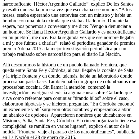
narcotraficante: Héctor Argentino Gallardo”, explicó De los Santos
y resaltó que era la primera vez que escuchaba ese nombre. “A los
meses, estaba esperando una entrevista con un ministro y había un
hombre con una pinta extraña que estaba al lado mío. Durante la
espera, nos ponemos a conversar y me dice: ´Vengo a denunciar a
un hombre. Se llama Héctor Argentino Gallardo y es narcotraficante
en mi pueblo´, me dice. Era la segunda vez que ese nombre llegaba
a mí y nos fuimos a charlar”, relató el periodista ganador de premios
premio Adepa 2015 a la mejor investigación periodística por un
trabajo realizado sobre narcotráfico para el diario La Nación.
Allí descubrimos la historia de un pueblo llamado Frontera, que
queda entre Santa Fe y Córdoba, al cual llegaba la cocaína de Salta
y la triple frontera y en donde, además, había un laboratorio donde
procesaban pasta base. También había un grupo de colombianos que
procesaban cocaína. Sin llamar la atención, comenzó la
investigación: averiguar si existía alguna causa sobre Gallardo que
sirva como referente para continuar “tirando hilos” sobre el caso,
elaboraron hipótesis y se hicieron preguntas. “En Córdoba encontré
un expediente y allí surgieron otros nombres y empezamos a abrir
un abanico de opciones. Aparecieron nombres que ubicábamos en
Misiones, Salta, Santa Fe y Córdoba. El crimen organizado tiene esa
complejidad: se ramifica en varios lugares”, explicó el autor de la
noticia “Frontera: viaje al paraíso de los narcotraficantes”, publicada
en La Nación el 28 de enero de 2015.